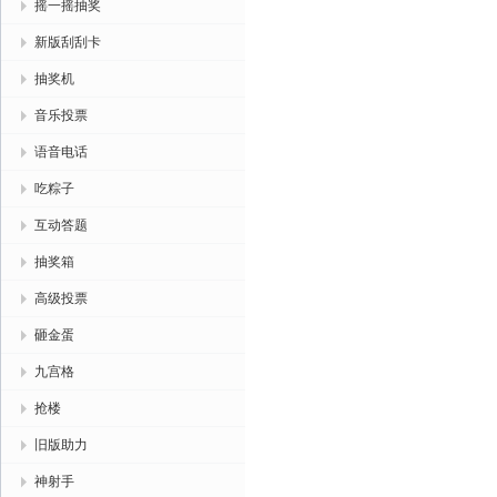
摇一摇抽奖
新版刮刮卡
抽奖机
音乐投票
语音电话
吃粽子
互动答题
抽奖箱
高级投票
砸金蛋
九宫格
抢楼
旧版助力
神射手