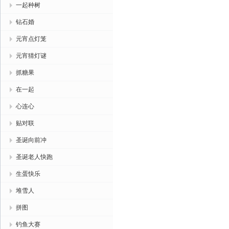
一起种树
钻石婚
元宵点灯笼
元宵猜灯谜
抓糖果
在一起
心连心
贴对联
圣诞向前冲
圣诞老人快跑
生蛋快乐
堆雪人
拼图
钓鱼大赛