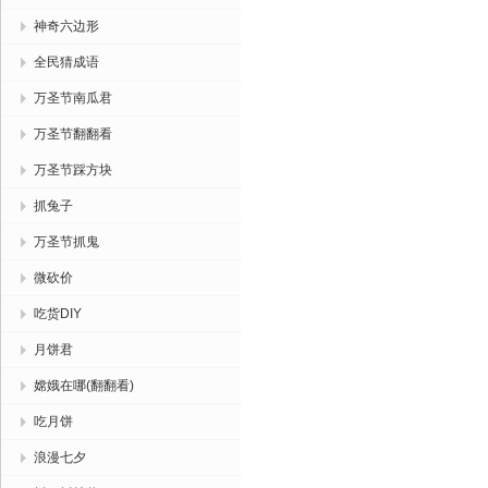
神奇六边形
全民猜成语
万圣节南瓜君
万圣节翻翻看
万圣节踩方块
抓兔子
万圣节抓鬼
微砍价
吃货DIY
月饼君
嫦娥在哪(翻翻看)
吃月饼
浪漫七夕