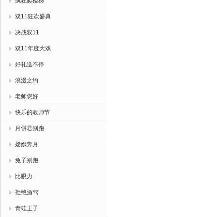
疯狂爬楼梯
双11狂欢盛典
决战双11
双11年度大戏
好礼送不停
浪漫之约
老师您好
快乐的教师节
月饼君别跑
嫦娥奔月
兔子别跑
比眼力
拒绝酒驾
青蛙王子