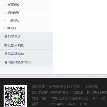
方言测试
别踩白块
一战到底
微调研
微信第三方
微信娱乐功能
微信基础功能
其他微信查询功能
网站首页
|
帐号管理
|
联系我们
|
友情链接
厦门竞迪网络科技有限公司
©2015
闽ICP备1400
地址：厦门市思明区莲前街道西林东里30号207室
电话：18950091409 13696991570