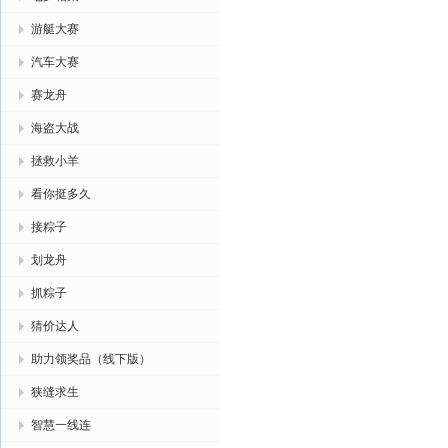
游艇大赛
汽车大赛
赛龙舟
海盗大战
拯救小羊
看你挺多久
接粽子
划龙舟
抓粽子
猜价达人
助力领奖品（线下版）
狭缝求生
智慧一线连