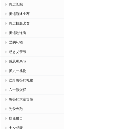
奥运长跑
奥运游泳比赛
奥运帆船比赛
奥运连连看
爱的礼物
感恩父亲节
感恩母亲节
抓六一礼物
送给爸爸的礼物
六一做蛋糕
爸爸的太空冒险
为爱奔跑
疯狂射击
七夕相聚