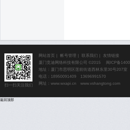
网站首页
|
帐号管理
|
联系我们
|
友情链接
厦门竞迪网络科技有限公司
©2015
闽ICP备1400
地址：厦门市思明区莲前街道西林东里30号207室
电话：18950091409 13696991570
网址：
www.wxapi.cn
www.vshangtong.com
扫一扫关注我们
返回顶部