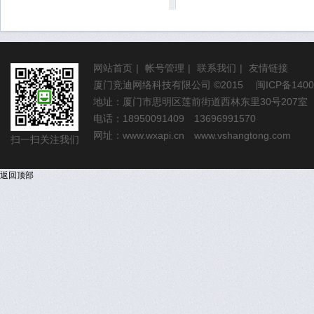
网站首页
|
帐号管理
|
联系我们
|
友情链接
厦门竞迪网络科技有限公司
©2015
闽ICP备1400
地址：厦门市思明区莲前街道西林东里30号207室
电话：18950091409 13696991570
网址：
www.wxapi.cn
www.vshangtong.com
扫一扫关注我们
返回顶部