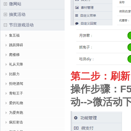
微网站
抽奖活动
节日游戏活动
集五福
跳跃障碍
爬楼梯
礼从天降
第二步：刷新
比眼力
拒绝酒驾
操作步骤：F
青蛙王子
动-->微活动
爱的礼物
为爱奔跑
疯狂射击