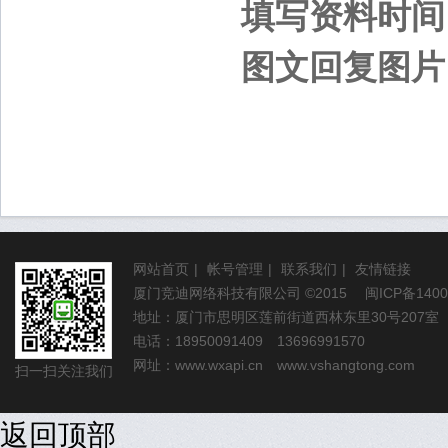
填写资料时间
图文回复图片：
网站首页
|
帐号管理
|
联系我们
|
友情链接
厦门竞迪网络科技有限公司
©2015
闽ICP备1400
地址：厦门市思明区莲前街道西林东里30号207室
电话：18950091409 13696991570
网址：
www.wxapi.cn
www.vshangtong.com
扫一扫关注我们
返回顶部