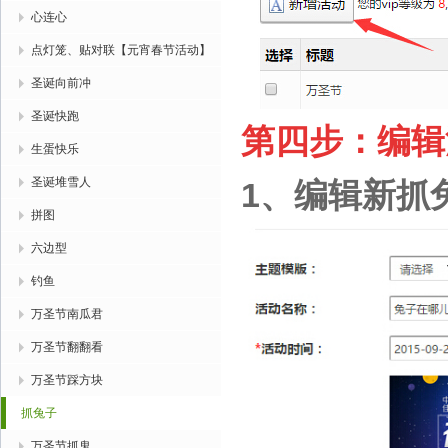
心连心
点灯笼、贴对联【元宵春节活动】
圣诞向前冲
圣诞快跑
第四步：编辑
生蛋快乐
圣诞堆雪人
1
、编辑新抓
拼图
六边型
钓鱼
万圣节南瓜君
万圣节翻翻看
万圣节踩方块
抓兔子
万圣节抓鬼