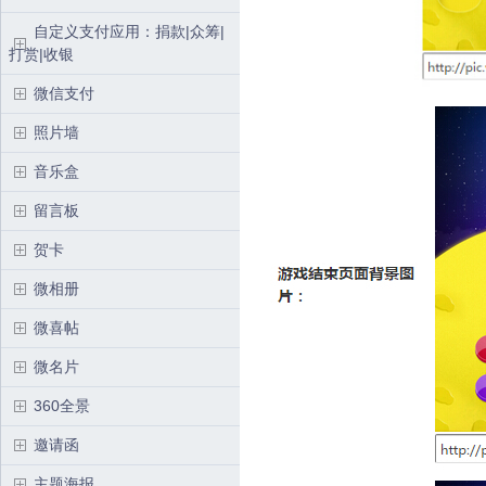
自定义支付应用：捐款|众筹|
打赏|收银
微信支付
照片墙
音乐盒
留言板
贺卡
微相册
微喜帖
微名片
360全景
邀请函
主题海报