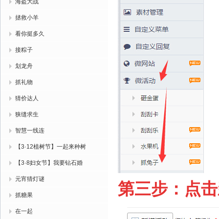
海盗大战
拯救小羊
看你挺多久
接粽子
划龙舟
抓礼物
猜价达人
狭缝求生
智慧一线连
【3·12植树节】一起来种树
【3·8妇女节】我要钻石婚
元宵猜灯谜
第三步：点击
抓糖果
在一起