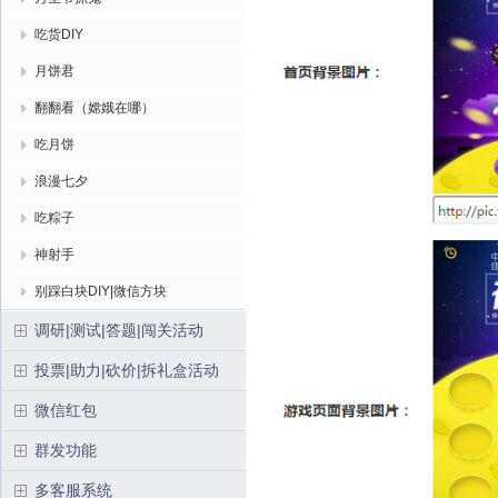
吃货DIY
月饼君
翻翻看（嫦娥在哪）
吃月饼
浪漫七夕
吃粽子
神射手
别踩白块DIY|微信方块
调研|测试|答题|闯关活动
投票|助力|砍价|拆礼盒活动
微信红包
群发功能
多客服系统