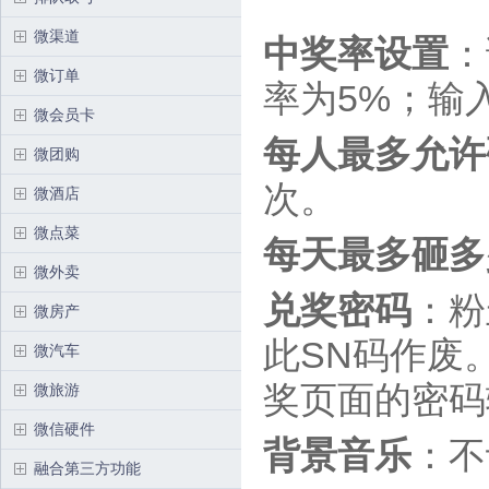
微渠道
中奖率设置
：
微订单
率为5%；输入
微会员卡
每人最多允许
微团购
次。
微酒店
微点菜
每天最多砸多
微外卖
兑奖密码
：粉
微房产
此SN码作废
微汽车
奖页面的密码
微旅游
微信硬件
背景音乐
：不
融合第三方功能