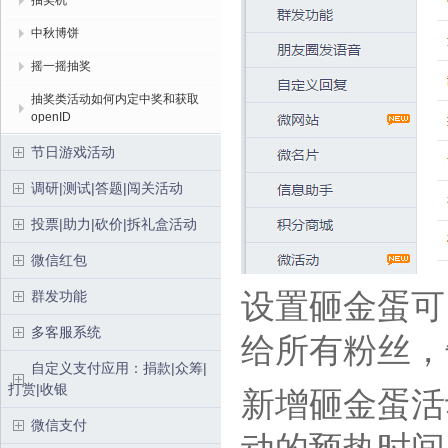
抽奖机
中秋博饼
摇一摇抽奖
抽奖类活动如何内定中奖和获取
openID
节日游戏活动
调研|测试|答题|闯关活动
投票|助力|砍价|拆礼盒活动
微信红包
设置砸金蛋可
群发功能
多客服系统
给所有粉丝，
自定义支付应用：捐款|众筹|
打赏|收银
新增砸金蛋活
微信支付