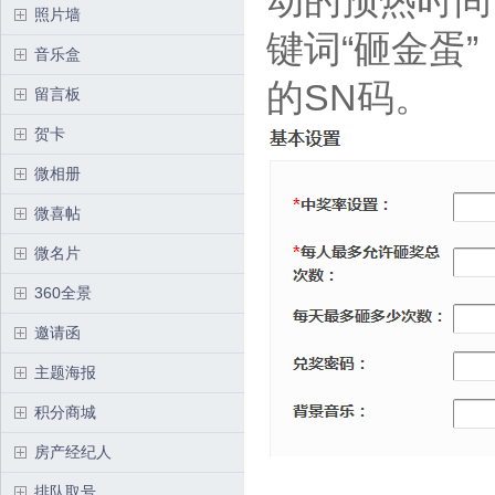
动的预热时间
照片墙
键词“砸金蛋
音乐盒
的SN码。
留言板
贺卡
微相册
微喜帖
微名片
360全景
邀请函
主题海报
积分商城
房产经纪人
排队取号