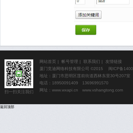
网站首页
|
帐号管理
|
联系我们
|
友情链接
厦门竞迪网络科技有限公司
©2015
闽ICP备1400
地址：厦门市思明区莲前街道西林东里30号207室
电话：18950091409 13696991570
网址：
www.wxapi.cn
www.vshangtong.com
扫一扫关注我们
返回顶部