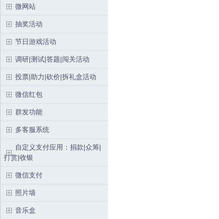
微网站
抽奖活动
节日游戏活动
调研|测试|答题|闯关活动
投票|助力|砍价|拆礼盒活动
微信红包
群发功能
多客服系统
自定义支付应用：捐款|众筹|
打赏|收银
微信支付
照片墙
音乐盒