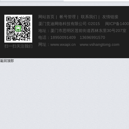
网站首页
|
帐号管理
|
联系我们
|
友情链接
厦门竞迪网络科技有限公司
©2015
闽ICP备1400
地址：厦门市思明区莲前街道西林东里30号207室
电话：18950091409 13696991570
网址：
www.wxapi.cn
www.vshangtong.com
扫一扫关注我们
返回顶部